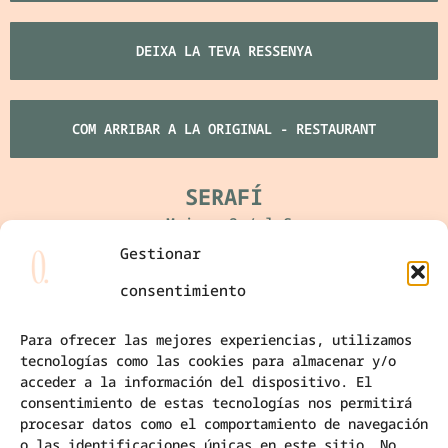
DEIXA LA TEVA RESSENYA
COM ARRIBAR A LA ORIGINAL - RESTAURANT
SERAFÍ
c. Major, 3 / laSeu
Gestionar
consentimiento
COM ARRIBAR
Para ofrecer las mejores experiencias, utilizamos
tecnologías como las cookies para almacenar y/o
DEIXA LA TEVA RESSENYA
acceder a la información del dispositivo. El
consentimiento de estas tecnologías nos permitirá
procesar datos como el comportamiento de navegación
OBRADOR
o las identificaciones únicas en este sitio. No