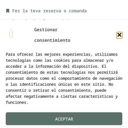
Fes la teva reserva o comanda
Descobreix el servei de
Gestionar
càtering
consentimiento
Visita el blog de La Original
Para ofrecer las mejores experiencias, utilizamos
tecnologías como las cookies para almacenar y/o
Ens pots trobar a…
acceder a la información del dispositivo. El
consentimiento de estas tecnologías nos permitirá
procesar datos como el comportamiento de navegación
Mos: c. Comtat d'Urgell, 6
o las identificaciones únicas en este sitio. No
consentir o retirar el consentimiento, puede
Serafí: c. Major, 3
afectar negativamente a ciertas características y
A Instagram @laoriginal.cat
funciones.
Trucant al 973 35 19 00
ACEPTAR
Per correu a