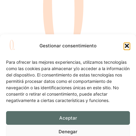
Gestionar consentimiento
Para ofrecer las mejores experiencias, utilizamos tecnologías
como las cookies para almacenar y/o acceder a la información
Artesans sense remordiments
del dispositivo. El consentimiento de estas tecnologías nos
Fes la teva reserva o comanda
permitirá procesar datos como el comportamiento de
navegación o las identificaciones únicas en este sitio. No
Descobreix el servei de càtering
consentir o retirar el consentimiento, puede afectar
Visita el blog de La Original
negativamente a ciertas características y funciones.
Ens pots trobar a…
Aceptar
Mos: c. Comtat d'Urgell, 6
Serafí: c. Major, 3
Denegar
A Instagram @laoriginal.cat